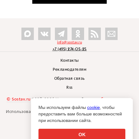
info@sostav.ru
+7 (495) 274-05-25
Контакты
Рекламодателям
Обратная связь
Rss
© Sostav.ru
1998-2026 Независимый проект
брендингового
агентства Depot
Мы используем файлы
cookie
, чтобы
Использование материалов Sostav.ru допустимо только при
предоставить вам больше возможностей
указании источника.
при использовании сайта.
Дизайн сайта -
Liqium
.
18+
OK