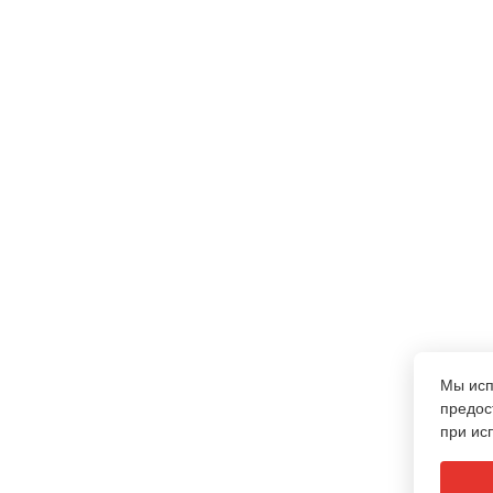
Мы ис
предос
при ис