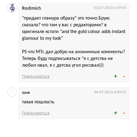
Radimich
03.07.2015 в 19:55
"придает гламура образу" это точно Брукс
сказала? что там у вас с редакторами? в
оригинале кстати "and the gold colour adds instant
glamour to my look"
PS что МТс дал добро на анонимные комменты?
Теперь буду подписываться "я с детства не
любил овал, я с детсва угол рисовал)))
Пожаловаться
аня
04.07.2015 в 09:53
такая пошлость
Пожаловаться