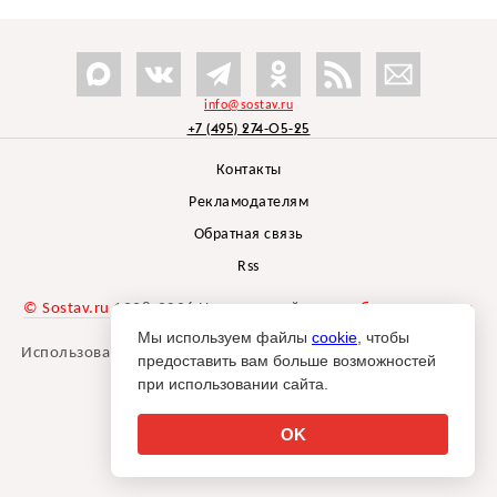
info@sostav.ru
+7 (495) 274-05-25
Контакты
Рекламодателям
Обратная связь
Rss
© Sostav.ru
1998-2026 Независимый проект
брендингового
агентства Depot
Мы используем файлы
cookie
, чтобы
Использование материалов Sostav.ru допустимо только при
предоставить вам больше возможностей
указании источника.
при использовании сайта.
Дизайн сайта -
Liqium
.
18+
OK