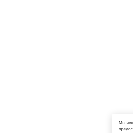
Мы ис
предос