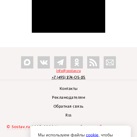
info@sostav.ru
+7 (495) 274-05-25
Контакты
Рекламодателям
Обратная связь
Rss
© Sostav.ru
1998-2026 Независимый проект
брендингового
агентства Depot
Мы используем файлы
cookie
, чтобы