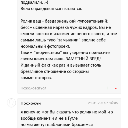
подвалили. :-)
Вяло оправдываться пытаются.
Ролик ваш - бездарненький -туповатенький:
бессмысленная нарезка чужих кадров. Вы не
смогли внести в изложение ничего своего, и тем
самым лишь тупо "замылили" вполне себе
нормальный фотопроект.
Таким "творчеством" вы уверенно приносите
своим клиентам лишь ЗАМЕТНЫЙ ВРЕД!
И данный факт как раз и вызывает столь
брезгливое отношение со стороны
комментаторов.
Пожаловаться
Прохожий
21.01.2014 в 16:05
я конечно мог бы сказать что ролик не мой и я
вообще клиент и я не в Гугле
но мы же тут шаблонами бросаемся