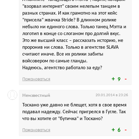
"взорвал интернет" своим нелепым танцем в
разных странах. И как грамотно на этот кейс
"присела" жвачка Stride? В длинном ролике
небыло ни единого слова. Только танец Мэтта и
логотип в конце со слоганом про долгий вкус.
Это же высший класс – рассказать историю, не
проронив ни слова. Только в агентстве SLAVA
считают иначе. Все их ролики забиты
войсовером по самые гланды.
Надеюсь, агентство работало за еду?
Пожаловаться
9
Неизвестный
20.01.2014 в 23:26
Тоскано уже давно не блещет, хотя в свое время
подавал надежду. Сейчас пригрелся в Гугле. Так
что вы хотите от "бутичка" и Тоскано?
Пожаловаться
6