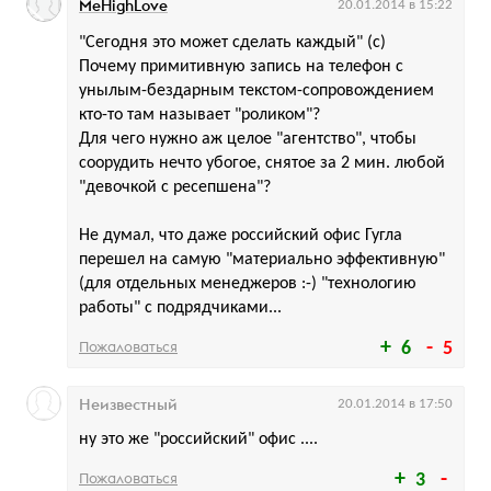
MeHighLove
20.01.2014 в 15:22
"Сегодня это может сделать каждый" (с)
Почему примитивную запись на телефон с
унылым-бездарным текстом-сопровождением
кто-то там называет "роликом"?
Для чего нужно аж целое "агентство", чтобы
соорудить нечто убогое, снятое за 2 мин. любой
"девочкой с ресепшена"?
Не думал, что даже российский офис Гугла
перешел на самую "материально эффективную"
(для отдельных менеджеров :-) "технологию
работы" с подрядчиками...
Пожаловаться
6
5
Неизвестный
20.01.2014 в 17:50
ну это же "российский" офис ....
Пожаловаться
3