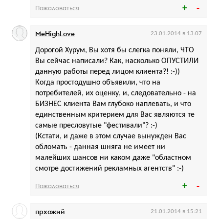
Пожаловаться
MeHighLove
23.01.2014 в 13:07
Дорогой Хурум, Вы хотя бы слегка поняли, ЧТО
Вы сейчас написали? Как, насколько ОПУСТИЛИ
данную работы перед лицом клиента?! :-))
Когда простодушно объявили, что на
потребителей, их оценку, и, следовательно - на
БИЗНЕС клиента Вам глубоко наплевать, и что
единственным критерием для Вас являются те
самые пресловутые "фестивали"? :-)
(Кстати, и даже в этом случае вынужден Вас
обломать - данная шняга не имеет ни
малейших шансов ни каком даже "областном
смотре достижений рекламных агентств" :-)
Пожаловаться
прхожий
21.01.2014 в 15:21