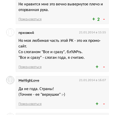
Не нравится мне это вечно вывернутое плечо и
оторванная рука.
Пожаловаться
2
прхожий
21.01.2014 в 15:55
Но моя любимая часть этой РК - это их промо-
сайт.
Со слоганом "Все и сразу", бл%№ть.
"Все и сразу" - слоган года, я считаю.
Пожаловаться
MeHighLove
21.01.2014 в 16:07
Да не года. Страны!
(Точнее - ее "верхушки" :-)
Пожаловаться