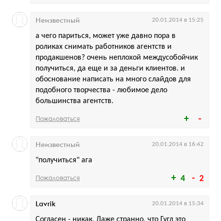
Неизвестный
20.01.2014 в 15:25
а чего париться, может уже давно пора в
роликах снимать работников агентств и
продакшенов? очень неплохой междусобойчик
получиться, да еще и за деньги клиентов. и
обоснование написать на много слайдов для
подобного творчества - любимое дело
большинства агентств.
Пожаловаться
Неизвестный
20.01.2014 в 16:42
"получиться" ага
Пожаловаться
4
2
Lavrik
20.01.2014 в 15:34
Согласен - никак. Даже странно, что Гугл это