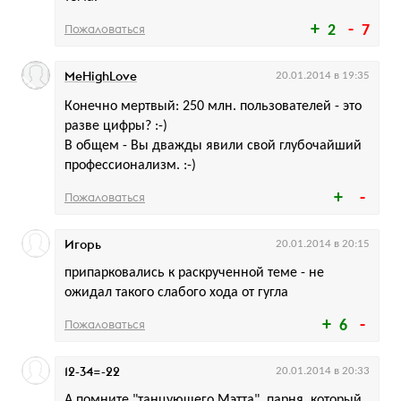
Пожаловаться
2
7
MeHighLove
20.01.2014 в 19:35
Конечно мертвый: 250 млн. пользователей - это
разве цифры? :-)
В общем - Вы дважды явили свой глубочайший
профессионализм. :-)
Пожаловаться
Игорь
20.01.2014 в 20:15
припарковались к раскрученной теме - не
ожидал такого слабого хода от гугла
Пожаловаться
6
12-34=-22
20.01.2014 в 20:33
А помните "танцующего Мэтта", парня, который