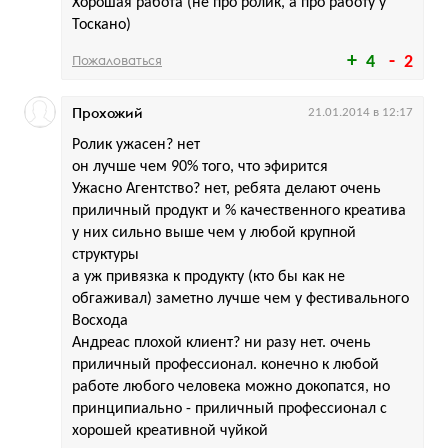
Хорошая работа (не про ролик, а про работу у
Тоскано)
Пожаловаться
4
2
Прохожий
21.01.2014 в 12:17
Ролик ужасен? нет
он лучше чем 90% того, что эфирится
Ужасно Агентство? нет, ребята делают очень
приличный продукт и % качественного креатива
у них сильно выше чем у любой крупной
структуры
а уж привязка к продукту (кто бы как не
обгаживал) заметно лучше чем у фестивального
Восхода
Андреас плохой клиент? ни разу нет. очень
приличный профессионал. конечно к любой
работе любого человека можно докопатся, но
принципиально - приличный профессионал с
хорошей креативной чуйкой