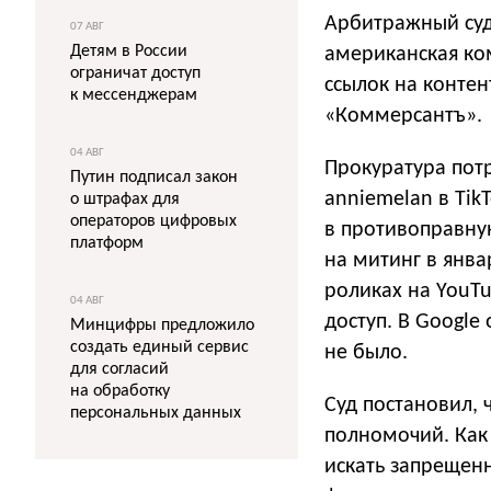
Арбитражный суд 
07 АВГ
Детям в России
американская ко
ограничат доступ
ссылок на конте
к мессенджерам
«Коммерсантъ».
04 АВГ
Прокуратура потр
Путин подписал закон
anniemelan в Tik
о штрафах для
операторов цифровых
в противоправну
платформ
на митинг в янва
роликах на YouT
04 АВГ
доступ. В Google
Минцифры предложило
создать единый сервис
не было.
для согласий
на обработку
Суд постановил,
персональных данных
полномочий. Как
искать запрещенн