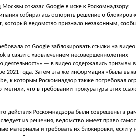
Москвы отказал Google в иске к Роскомнадзору:
мпания собиралась оспорить решение о блокировк
нт, который ведомство признало незаконным,
сооб
ебовала от Google заблокировать ссылки на видео
Tok в связи с «вовлечением несовершеннолетних
ю деятельность» — в видео содержались призывы 
ре 2021 года. Затем эта же информация «была выяв
ube, к которым Роскомнадзор также потребовал ог
 отметили, что в требовании прокуратуры этих ссыл
 что действия Роскомнадзора были соврешены в ра
 следует из решения, ведомство имеет право само
ые материалы и требовать их блокировки, если у н