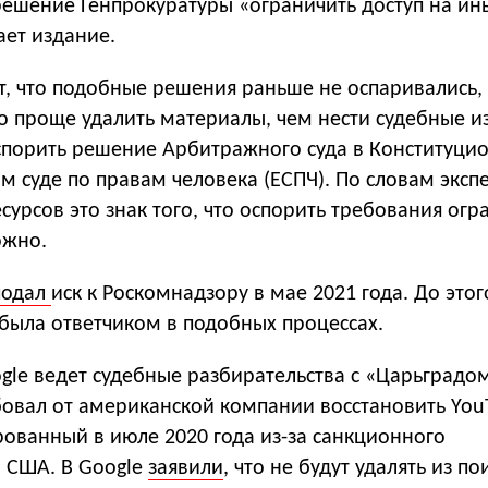
ешение Генпрокуратуры «ограничить доступ на ин
ает издание.
, что подобные решения раньше не оспаривались, 
 проще удалить материалы, чем нести судебные и
спорить решение Арбитражного суда в Конституци
м суде по правам человека (ЕСПЧ). По словам экспе
сурсов это знак того, что оспорить требования ог
ожно.
подал
иск к Роскомнадзору в мае 2021 года. До этого
 была ответчиком в подобных процессах.
gle ведет судебные разбирательства с «Царьградом
бовал от американской компании восстановить You
рованный в июле 2020 года из-за санкционного
а США. В Google
заявили
, что не будут удалять из п