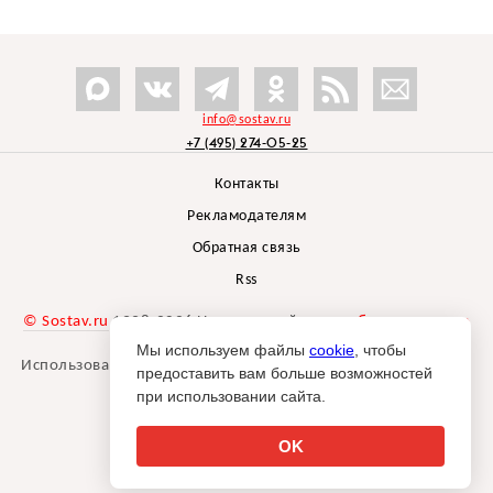
info@sostav.ru
+7 (495) 274-05-25
Контакты
Рекламодателям
Обратная связь
Rss
© Sostav.ru
1998-2026 Независимый проект
брендингового
агентства Depot
Мы используем файлы
cookie
, чтобы
Использование материалов Sostav.ru допустимо только при
предоставить вам больше возможностей
указании источника.
при использовании сайта.
Дизайн сайта -
Liqium
.
18+
OK