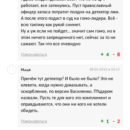
работает, все заткнулись. Пуст православный
офицер запаса потратит полдня на детектор лжи.
А после этого подаст в суд на гомо-лидера. Всё -
всю тактику как рукой снимет.
Ну а уж если не пойдет... значит сам гомо, но в
этом ничего запрещенного нет, сейчас за то не
сажают. Так что все очевидно
Пожаловаться
4
8
Илья
28.05.2013 в 10:17
Причём тут детектор? И было не было? Это не
клевета, когда нужно доказывать, а
оскорбление, по версии Василенко. П%даром
назвали. Пусть те для кого это комплимент и
оправдываются, что они ни кого не хотели
обидеть.
Пожаловаться
1
2