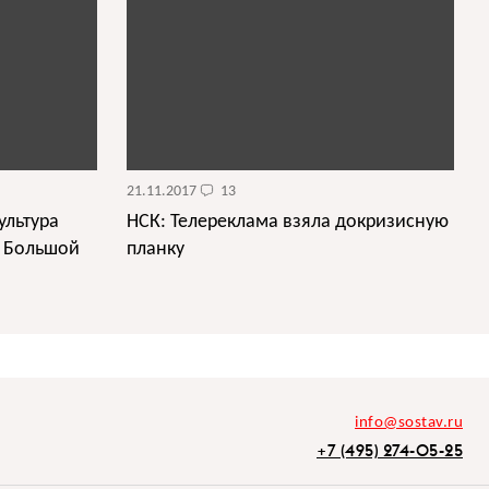
21.11.2017
13
ультура
НСК: Телереклама взяла докризисную
и Большой
планку
info@sostav.ru
+7 (495) 274-05-25