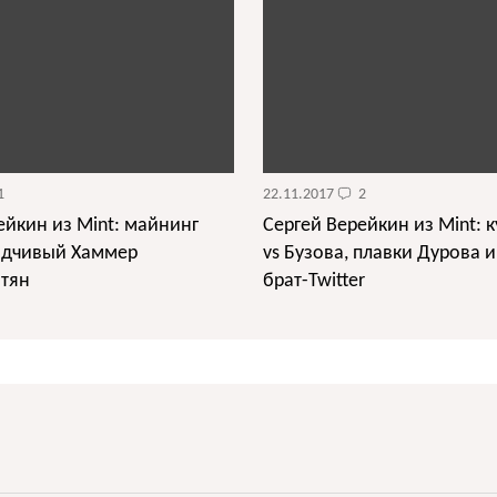
1
22.11.2017
2
ейкин из Mint: майнинг
Сергей Верейкин из Mint: к
идчивый Хаммер
vs Бузова, плавки Дурова 
тян
брат-Twitter