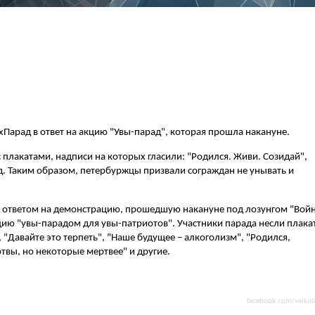
Парад в ответ на акцию "Увы-парад", которая прошла накануне.
 плакатами, надписи на которых гласили: "Родился. Живи. Созидай",
т.д. Таким образом, петербуржцы призвали сограждан не унывать и
 ответом на демонстрацию, прошедшую накануне под лозунгом "Войн
цию "увы-парадом для увы-патриотов". Участники парада несли плака
, "Давайте это терпеть", "Наше будущее – алкоголизм", "Родился,
ртвы, но некоторые мертвее" и другие.
facebook.com/velkol