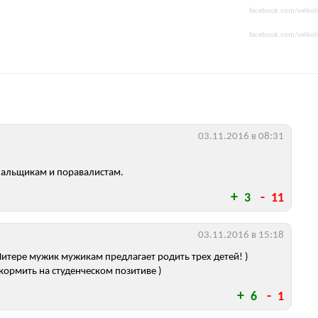
facebook.com/velkol
facebook.com/velkol
03.11.2016 в 08:31
пальщикам и поравалистам.
3
11
03.11.2016 в 15:18
Питере мужик мужикам предлагает родить трех детей! )
кормить на студенческом позитиве )
6
1