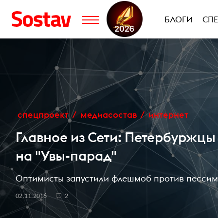
БЛОГИ
СП
спецпроект
медиасостав
интернет
Главное из Сети: Петербуржцы
на "Увы-парад"
Оптимисты запустили флешмоб против пессим
02.11.2016
2