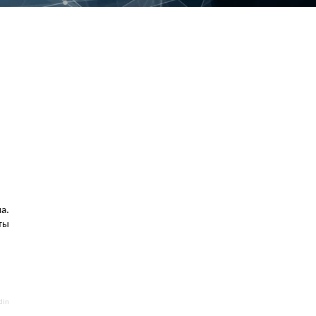
а.
ты
din