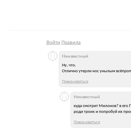
Войти
Правила
Неизвестный
Ну, что.
Отлично утерли нос унылым всёпро
Пожаловаться
Неизвестный
куда смотрит Милонов? в его 
роди троих и попробуй их про
Пожаловаться