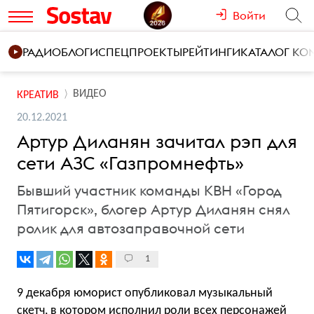
Войти
РАДИО
БЛОГИ
СПЕЦПРОЕКТЫ
РЕЙТИНГИ
КАТАЛОГ К
ВИДЕО
КРЕАТИВ
20.12.2021
Артур Диланян зачитал рэп для
сети АЗС «Газпромнефть»
Бывший участник команды КВН «Город
Пятигорск», блогер Артур Диланян снял
ролик для автозаправочной сети
1
9 декабря юморист опубликовал музыкальный
скетч, в котором исполнил роли всех персонажей