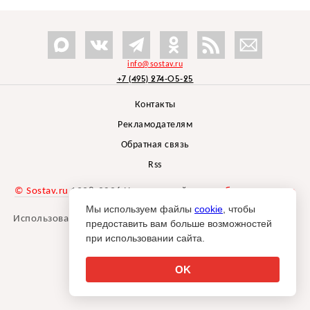
info@sostav.ru
+7 (495) 274-05-25
Контакты
Рекламодателям
Обратная связь
Rss
© Sostav.ru
1998-2026 Независимый проект
брендингового
агентства Depot
Мы используем файлы
cookie
, чтобы
Использование материалов Sostav.ru допустимо только при
предоставить вам больше возможностей
указании источника.
при использовании сайта.
Дизайн сайта -
Liqium
.
18+
OK