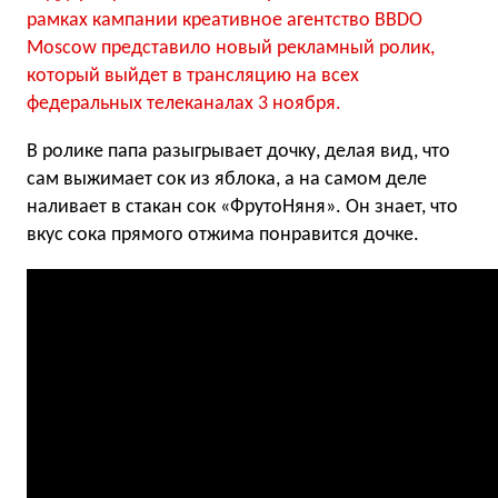
рамках кампании креативное агентство BBDO
Moscow представило новый рекламный ролик,
который выйдет в трансляцию на всех
федеральных телеканалах 3 ноября.
В ролике папа разыгрывает дочку, делая вид, что
сам выжимает сок из яблока, а на самом деле
наливает в стакан сок «ФрутоНяня». Он знает, что
вкус сока прямого отжима понравится дочке.