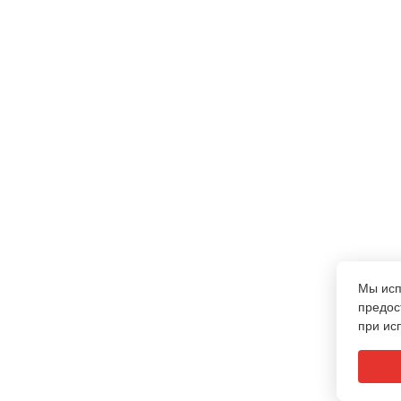
Мы ис
предос
при ис