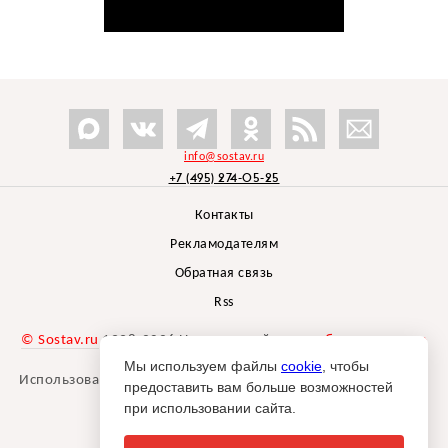
info@sostav.ru
+7 (495) 274-05-25
Контакты
Рекламодателям
Обратная связь
Rss
© Sostav.ru
1998-2026 Независимый проект
брендингового
агентства Depot
Мы используем файлы
cookie
, чтобы
Использование материалов Sostav.ru допустимо только при
предоставить вам больше возможностей
указании источника.
при использовании сайта.
Дизайн сайта -
Liqium
.
18+