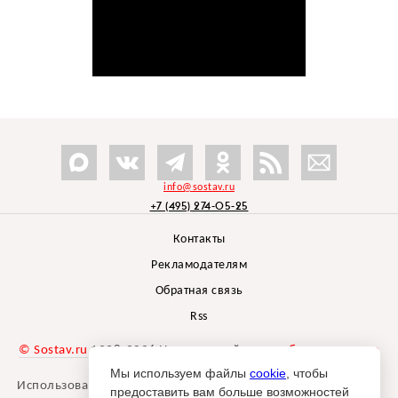
info@sostav.ru
+7 (495) 274-05-25
Контакты
Рекламодателям
Обратная связь
Rss
© Sostav.ru
1998-2026 Независимый проект
брендингового
агентства Depot
Мы используем файлы
cookie
, чтобы
Использование материалов Sostav.ru допустимо только при
предоставить вам больше возможностей