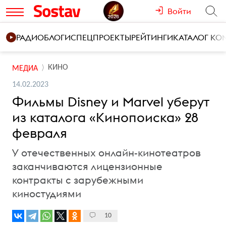
Войти
РАДИО
БЛОГИ
СПЕЦПРОЕКТЫ
РЕЙТИНГИ
КАТАЛОГ К
КИНО
МЕДИА
14.02.2023
Фильмы Disney и Marvel уберут
из каталога «Кинопоиска» 28
февраля
У отечественных онлайн-кинотеатров
заканчиваются лицензионные
контракты с зарубежными
киностудиями
10