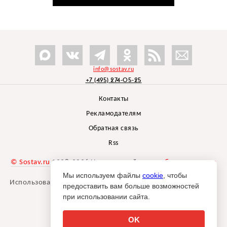
info@sostav.ru
+7 (495) 274-05-25
Контакты
Рекламодателям
Обратная связь
Rss
© Sostav.ru
1998-2026 Независимый проект
брендингового
агентства Depot
Мы используем файлы
cookie
, чтобы
Использование материалов Sostav.ru допустимо только при
предоставить вам больше возможностей
указании источника.
при использовании сайта.
Дизайн сайта -
Liqium
.
18+
OK