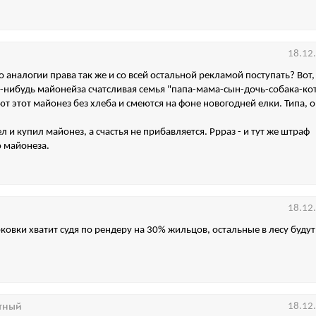
18.12
по аналогии права так же и со всей остальной рекламой поступать? Вот,
-нибудь майонейза счатсливая семья "папа-мама-сын-дочь-собака-ко
ют этот майонез без хлеба и смеются на фоне новогодней елки. Типа, 
л и купил майонез, а счастья не прибавляется. Ррраз - и тут же штраф
 майонеза.
18.12
ковки хватит судя по рендеру на 30% жильцов, остальные в лесу будут
тный
18.12