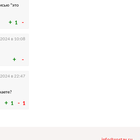
исью "это
1
.2024 в 10:08
.2024 в 22:47
наете?
1
1
info@sostav.ru