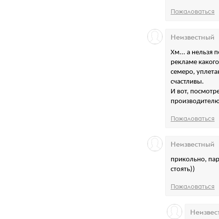
Пожаловаться
Неизвестный
Хм... а нельзя 
рекламе какого
семеро, уплета
счастливы.
И вот, посмотре
производителю
Пожаловаться
Неизвестный
прикольно, пар
стоять))
Пожаловаться
Неизвес