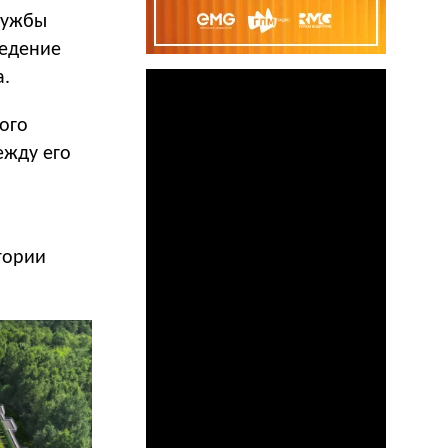
лужбы
ведение
а.
ого
ежду его
тории