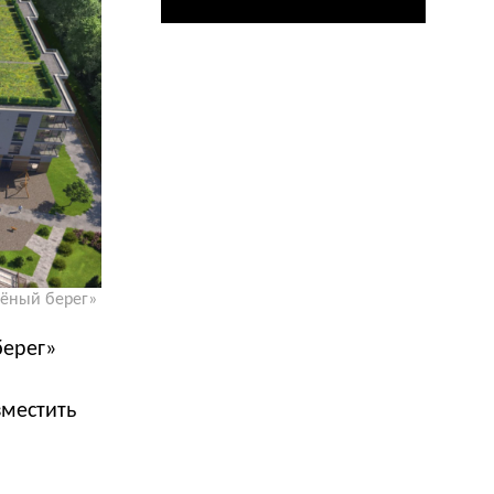
лёный берег»
берег»
зместить