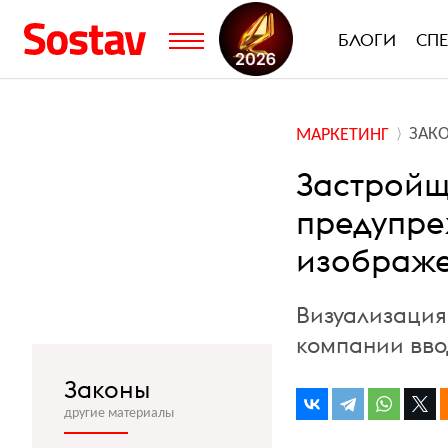
БЛОГИ
СП
ЗАК
МАРКЕТИНГ
Застройщ
предупре
изображе
Визуализация
компании вво
Законы
другие материалы