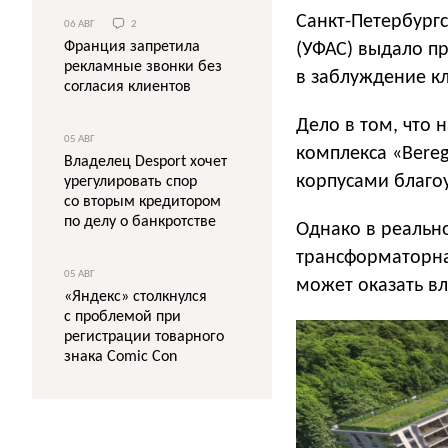
Санкт-Петербург
06 АВГ
2
Франция запретила
(УФАС) выдало п
рекламные звонки без
в заблуждение к
согласия клиентов
Дело в том, что
05 АВГ
комплекса «Bereg
Владелец Desport хочет
корпусами благоу
урегулировать спор
со вторым кредитором
по делу о банкротстве
Однако в реальн
трансформаторна
05 АВГ
может оказать вл
«Яндекс» столкнулся
с проблемой при
регистрации товарного
знака Comic Con