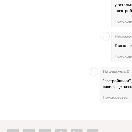
у осталь
электробу
Пожалов
Неизвес
Только в
Пожалов
Неизвестный
"застройщики",
какие еще назв
Пожаловаться