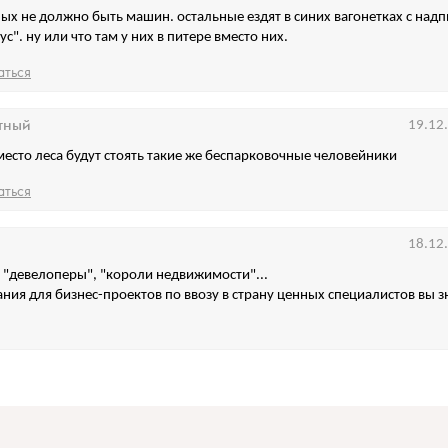
ных не должно быть машин. остальные ездят в синих вагонетках с надп
с". ну или что там у них в питере вместо них.
аться
тный
19.12
место леса будут стоять такие же беспарковочные человейники
аться
18.12
 "девелоперы", "короли недвижимости"...
ания для бизнес-проектов по ввозу в страну ценных специалистов вы з