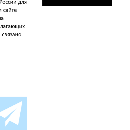
России для
 сайте
ла
олагающих
о связано