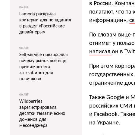
в России. Компан
06 АВГ
полагают, что та
Lamoda раскрыла
информации»,
с
критерии для попадания
в раздел «Российские
дизайнеры»
По словам вице-п
отнимет у пользо
06 АВГ
написал
он в Twit
Self-service повзрослел:
почему рынок все еще
При этом корпора
принимает его
за «кабинет для
государственных 
новичков»
ограничение дост
06 АВГ
Также Google и 
Wildberries
российских СМИ 
зарегистрировала
десятки тематических
и Facebook. Так
доменов для
на Украине.
мессенджера