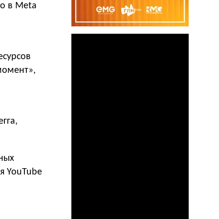
о в Meta
есурсов
момент»,
гга,
ных
ая YouTube