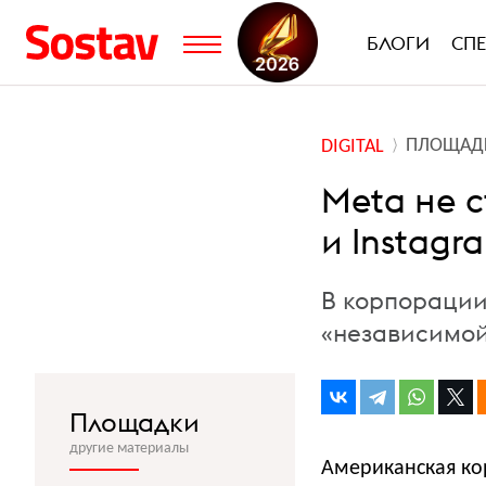
БЛОГИ
СП
ПЛОЩАД
DIGITAL
Meta не 
и Instagr
В корпорации
«независимо
Площадки
другие материалы
Американская ко