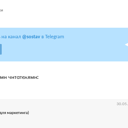
ки
 на канал
@sostav
в Telegram
ими читателями:
30.05
для маркетинга)