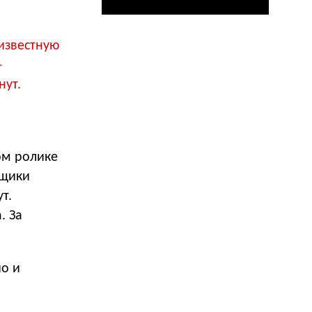
известную
–
нут.
ом ролике
ыщики
т.
. За
о и