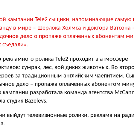
ой кампании Tele2 сыщики, напоминающие самую 
анду в мире – Шерлока Холмса и доктора Ватсона 
адочное дело о пропаже оплаченных абонентам ми
х съедали».
о рекламного ролика Tele2 проходит в атмосфере
ективов: сумрак, лес, вой диких животных. Во втор
 героев за традиционным английским чаепитием. С
ычное дело – пропажа оплаченных абонентом мину
 кампании разработала команда агентства McCann
а студия Bazelevs.
ии выйдут телевизионные ролики, реклама на ради
а.