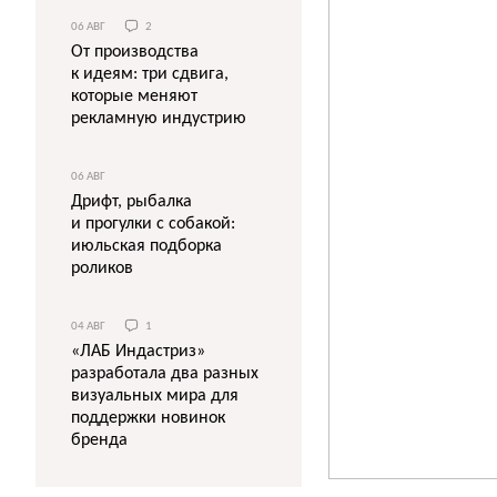
06 АВГ
2
От производства
к идеям: три сдвига,
которые меняют
рекламную индустрию
06 АВГ
Дрифт, рыбалка
и прогулки с собакой:
июльская подборка
роликов
04 АВГ
1
«ЛАБ Индастриз»
разработала два разных
визуальных мира для
поддержки новинок
бренда