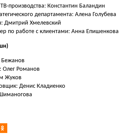
 ТВ-производства: Константин Баландин
атегического департамента: Алена Голубева
ы: Дмитрий Хмелевский
р по работе с клиентами: Анна Епишенкова
шн)
н Бежанов
: Олег Романов
им Жуков
овщик: Денис Кладиенко
 Шиманогова