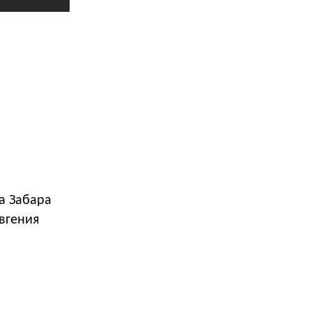
а Забара
вгения