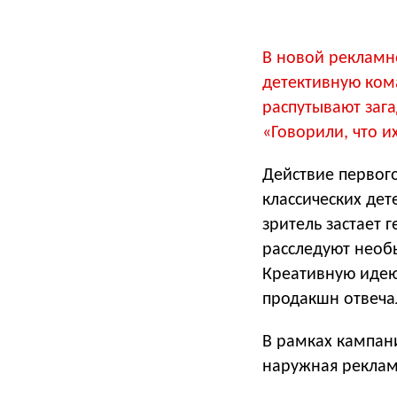
В новой рекламн
детективную ком
распутывают заг
«Говорили, что и
Действие первог
классических дет
зритель застает
расследуют необ
Креативную идею
продакшн отвечал
В рамках кампан
наружная реклам