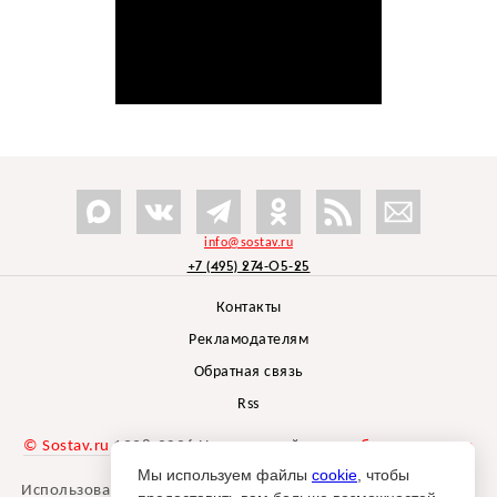
info@sostav.ru
+7 (495) 274-05-25
Контакты
Рекламодателям
Обратная связь
Rss
© Sostav.ru
1998-2026 Независимый проект
брендингового
агентства Depot
Мы используем файлы
cookie
, чтобы
Использование материалов Sostav.ru допустимо только при