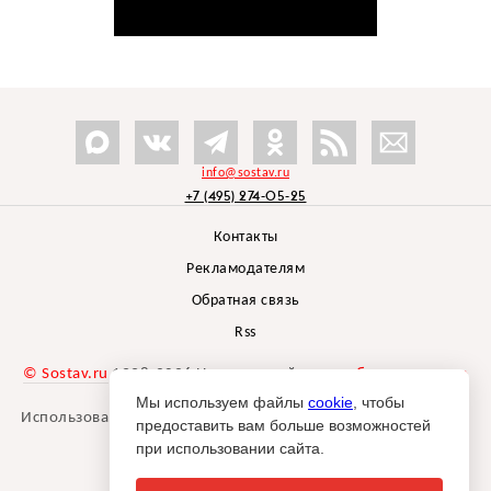
info@sostav.ru
+7 (495) 274-05-25
Контакты
Рекламодателям
Обратная связь
Rss
© Sostav.ru
1998-2026 Независимый проект
брендингового
агентства Depot
Мы используем файлы
cookie
, чтобы
Использование материалов Sostav.ru допустимо только при
предоставить вам больше возможностей
указании источника.
при использовании сайта.
Дизайн сайта -
Liqium
.
18+