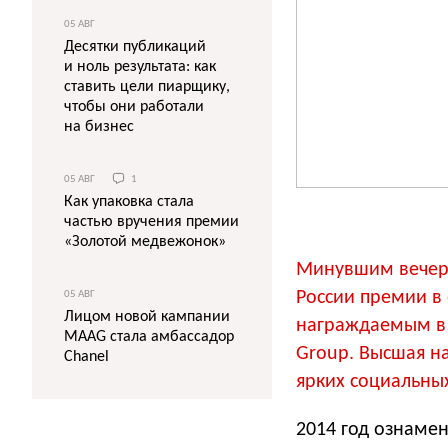
05 АВГ
Десятки публикаций
и ноль результата: как
ставить цели пиарщику,
чтобы они работали
на бизнес
05 АВГ
1
Как упаковка стала
частью вручения премии
«Золотой медвежонок»
Минувшим вечеро
России премии в 
05 АВГ
Лицом новой кампании
награждаемым в 
MAAG стала амбассадор
Group. Высшая на
Chanel
ярких социальны
2014 год ознаме