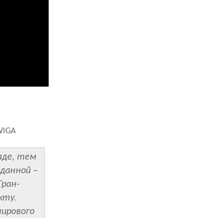
WIGA
аде, тем
иданной –
Гран-
кту.
мирового