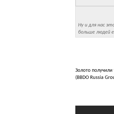
Ну и для нас э
больше людей е
Золото получили т
(BBDO Russia Grou