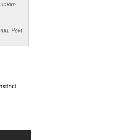
ешают
.
нии. Чем
nstinct