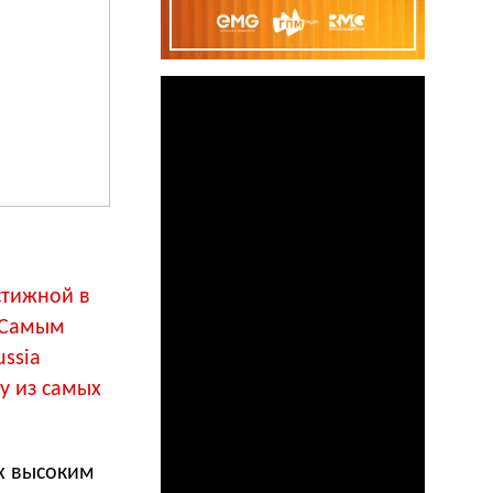
стижной в
. Самым
ssia
ну из самых
х высоким