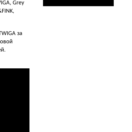
IGA, Grey
&FINK,
 TWIGA за
ковой
ей.