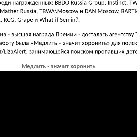
ди награжденных: BBDO Russia Group, Instinct, TW
& Mather Russia, TBWA\Moscow и DAN Moscow, BART
, RCG, Grape и What if Semin?.
ина - высшая награда Премии - досталась агентству
аботу была «Медлить – значит хоронить» для поис
т/LizaAlert, занимающейся поиском пропавших дет
Медлить - значит хоронить