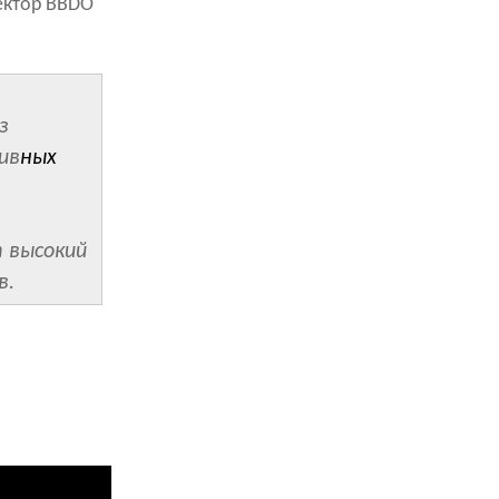
ектор BBDO
з
ив
ных
 высокий
в.