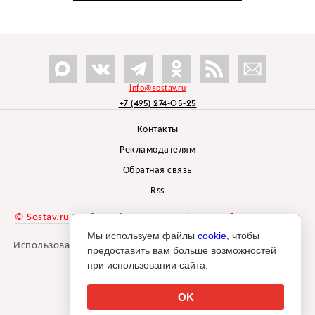
info@sostav.ru
+7 (495) 274-05-25
Контакты
Рекламодателям
Обратная связь
Rss
© Sostav.ru
1998-2026 Независимый проект
брендингового
агентства Depot
Мы используем файлы
cookie
, чтобы
Использование материалов Sostav.ru допустимо только при
предоставить вам больше возможностей
указании источника.
при использовании сайта.
Дизайн сайта -
Liqium
.
18+
OK