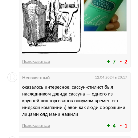
Пожаловаться
7
2
Неизвестный
12.04.2024 в 20:17
оказалось интересное: сассун-стилист был
наследником дэвида сассуна — одного из
крупнейших торгованов опиумом времен ост-
индской компании :) эвон как люди с хорошими
лицами олд мани нажили
Пожаловаться
4
1