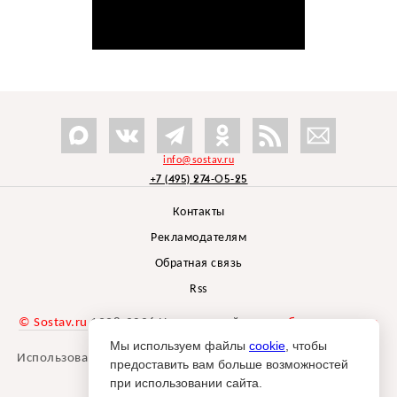
info@sostav.ru
+7 (495) 274-05-25
Контакты
Рекламодателям
Обратная связь
Rss
© Sostav.ru
1998-2026 Независимый проект
брендингового
агентства Depot
Мы используем файлы
cookie
, чтобы
Использование материалов Sostav.ru допустимо только при
предоставить вам больше возможностей
указании источника.
при использовании сайта.
Дизайн сайта -
Liqium
.