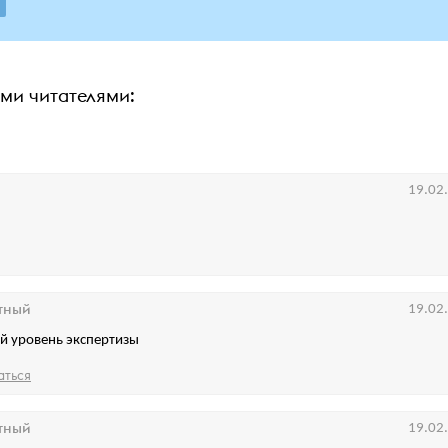
ими читателями:
19.02
тный
19.02
й уровень экспертизы
аться
тный
19.02