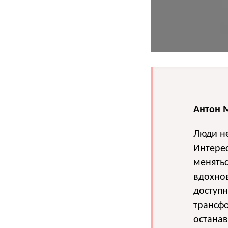
Антон М
Люди не
Интерес
менятьс
вдохнов
доступн
трансф
останав