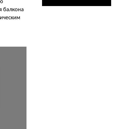
ую
я балкона
рическим