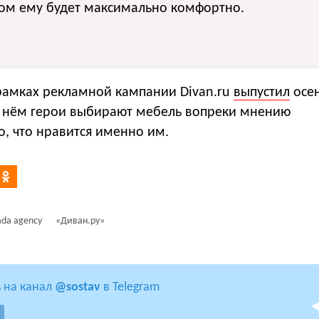
ром ему будет максимально комфортно.
рамках рекламной кампании Divan.ru
выпустил
осе
В нём герои выбирают мебель вопреки мнению
, что нравится именно им.
da agency
«Диван.ру»
 на канал
@sostav
в Telegram