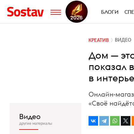
БЛОГИ
СП
ВИДЕО
КРЕАТИВ
Дом — это
показал 
в интерь
Онлайн-магаз
«Своё найдётс
Видео
другие материалы