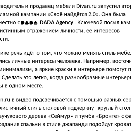
водитель и продавец мебели Divan.ru запустил вто
ламной кампании «Своё найдётся 2.0». Она была
местно с
DADA Agency
. Ключевой посыл кам
 истинным отражением личности, её интересов
сти.
ке речь идёт о том, что можно менять стиль мебел
ись личные интересы человека. Например, восточ
минимализм, а яркие краски в интерьере помогут 
.
Сделать это легко, когда разнообразные интерье
ы в одном месте.
n.ru в видео подсвечивается с помощью разных се
истичный стиль столовой подчеркнут круглый стол
каучукового дерева «Сеймур» и тумба «Бронте» с 
создания спальни в стиле джапанди подойдут крова