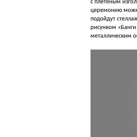
с плетёным изго
церемонию можно
подойдут стеллаж
рисунком «Банги»
металлическим о