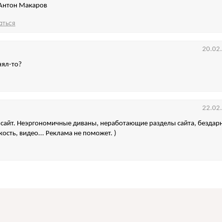
Антон Макаров
аться
20.02
нял-то?
22.02
 сайт. Неэргономичные диваны, неработающие разделы сайта, бездар
кость, видео... Реклама не поможет. )