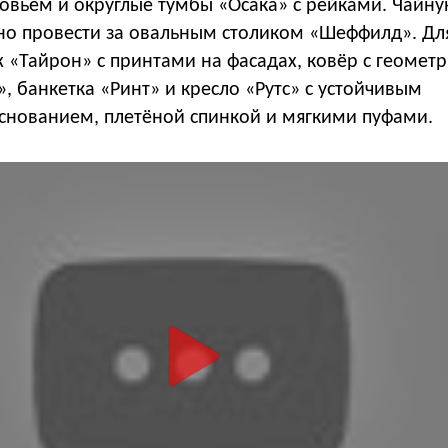
ловьем и округлые тумбы «Осака» с рейками. Чайн
 провести за овальным столиком «Шеффилд». Дл
 «Тайрон» с принтами на фасадах, ковёр с геомет
, банкетка «Ринт» и кресло «Рутс» с устойчивым
снованием, плетёной спинкой и мягкими пуфами.