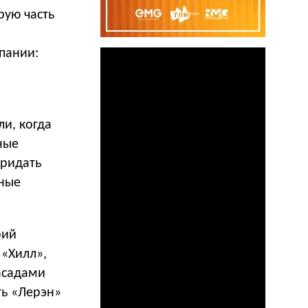
рую часть
пании:
и, когда
ные
придать
рные
рий
 «Хилл»,
фасадами
ть «Лерэн»