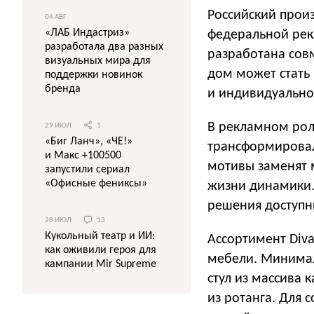
Российский произ
04 АВГ
«ЛАБ Индастриз»
федеральной рек
разработала два разных
разработана сов
визуальных мира для
дом может стать
поддержки новинок
бренда
и индивидуально
В рекламном роли
29 ИЮЛ
1
«Биг Ланч», «ЧЕ!»
трансформировал
и Макс +100500
мотивы заменят 
запустили сериал
«Офисные фениксы»
жизни динамики
решения доступн
28 ИЮЛ
13
Кукольный театр и ИИ:
Ассортимент Diva
как оживили героя для
мебели. Минимал
кампании Mir Supreme
стул из массива 
из ротанга. Для 