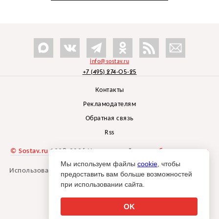
info@sostav.ru
+7 (495) 274-05-25
Контакты
Рекламодателям
Обратная связь
Rss
© Sostav.ru
1998-2026 Независимый проект
брендингового
агентства Depot
Мы используем файлы
cookie
, чтобы
Использование материалов Sostav.ru допустимо только при
предоставить вам больше возможностей
указании источника.
при использовании сайта.
Дизайн сайта -
Liqium
.
18+
OK