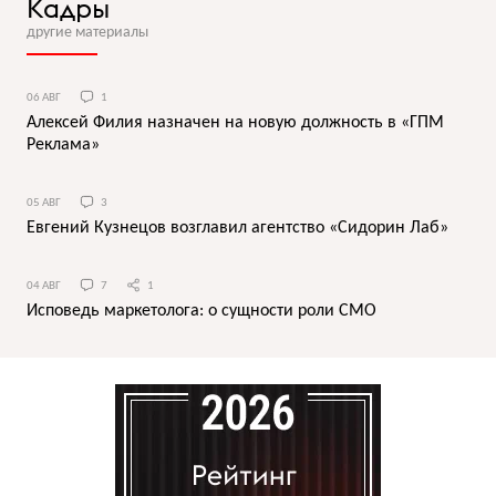
Кадры
другие материалы
06 АВГ
1
Алексей Филия назначен на новую должность в «ГПМ
Реклама»
05 АВГ
3
Евгений Кузнецов возглавил агентство «Сидорин Лаб»
04 АВГ
7
1
Исповедь маркетолога: о сущности роли СМО