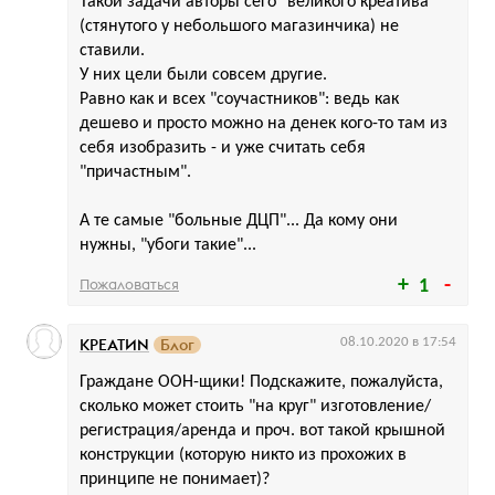
Такой задачи авторы сего "великого креатива"
(стянутого у небольшого магазинчика) не
ставили.
У них цели были совсем другие.
Равно как и всех "соучастников": ведь как
дешево и просто можно на денек кого-то там из
себя изобразить - и уже считать себя
"причастным".
А те самые "больные ДЦП"... Да кому они
нужны, "убоги такие"...
Пожаловаться
1
КРЕАТИN
Блог
08.10.2020 в 17:54
Граждане OOH-щики! Подскажите, пожалуйста,
сколько может стоить "на круг" изготовление/
регистрация/аренда и проч. вот такой крышной
конструкции (которую никто из прохожих в
принципе не понимает)?