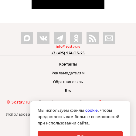
info@sostav.ru
+7 (495) 274-05-25
Контакты
Рекламодателям
Обратная связь
Rss
© Sostav.ru
1998-2026 Независимый проект
брендингового
агентства Depot
Мы используем файлы
cookie
, чтобы
Использование материалов Sostav.ru допустимо только при
предоставить вам больше возможностей
указании источника.
при использовании сайта.
Дизайн сайта -
Liqium
.
18+