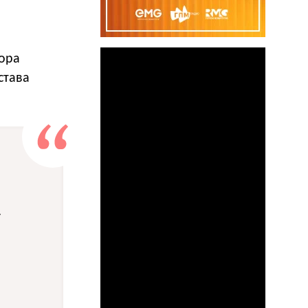
тора
става
у