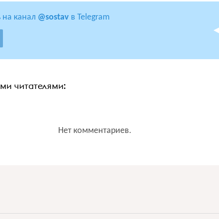
 на канал
@sostav
в Telegram
ими читателями:
Нет комментариев.