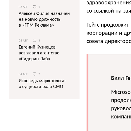
здравоохранения
06 АВГ
1
со ссылкой на з
Алексей Филия назначен
на новую должность
Гейтс продолжит 
в «ГПМ Реклама»
корпорации и дру
совета директоро
05 АВГ
3
Евгений Кузнецов
возглавил агентство
«Сидорин Лаб»
04 АВГ
7
Билл Ге
Исповедь маркетолога:
о сущности роли СМО
Microso
продолж
руково
компан