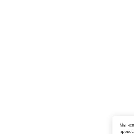
Мы ис
предос