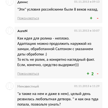
Денис
01.11.2013 в 09:13
"Эти" условия российскими были 8 веков назад.
Пожаловаться
AureN
01.11.2013 в 10:07
Как идея для ролика - неплохо.
Адаптацию можно продолжить наружкой из
замши, обработанной Салтоном с указанием
даты обработки :)
То есть не ролик, а конкретно наглядный факт.
Если, конечно, средство выдержит)))
Пожаловаться
2
Неизвестный
01.11.2013 в 11:29
"а также на нем и даже в нем), целый день
резвилась любопытная детвора. " и как она туда
попала, позвольте узнать?