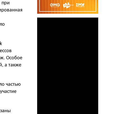
 при
тированная
ило
k
ессов
аж. Особое
, а также
ло частью
участие
азаны