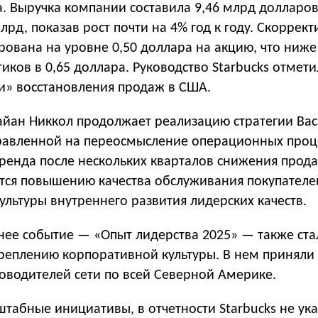
а. Выручка компании составила 9,46 млрд долларов
млрд, показав рост почти на 4% год к году. Скоррек
ована на уровне 0,50 доллара на акцию, что ниже
ков в 0,65 доллара. Руководство Starbucks отмет
и» восстановления продаж в США.
айан Никкол продолжает реализацию стратегии Bac
аправленной на переосмысление операционных проц
ренда после нескольких кварталов снижения прод
тся повышению качества обслуживания покупателей
льтуры внутреннего развития лидерских качеств.
нее событие — «Опыт лидерства 2025» — также ста
реплению корпоративной культуры. В нем приняли 
ководителей сети по всей Северной Америке.
табные инициативы, в отчетности Starbucks не ук