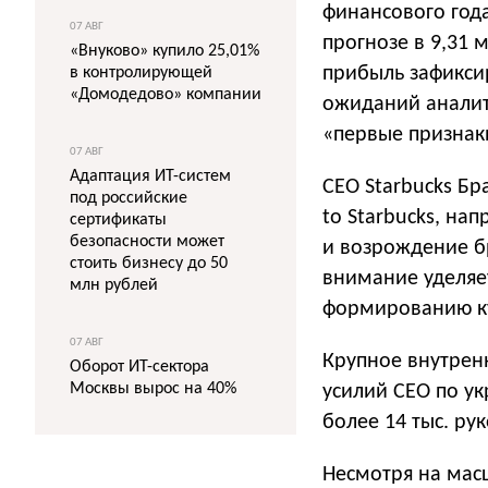
финансового год
07 АВГ
прогнозе в 9,31 
«Внуково» купило 25,01%
прибыль зафиксир
в контролирующей
«Домодедово» компании
ожиданий аналити
«первые признак
07 АВГ
Адаптация ИТ-систем
СЕО Starbucks Бр
под российские
to Starbucks, н
сертификаты
безопасности может
и возрождение б
стоить бизнесу до 50
внимание уделяе
млн рублей
формированию ку
07 АВГ
Крупное внутрен
Оборот ИТ-сектора
Москвы вырос на 40%
усилий СЕО по ук
более 14 тыс. ру
Несмотря на масш