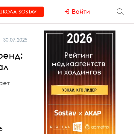
Войти
ШКОЛА
SOSTAV
30.07.2025
ренд:
ал
ает
5