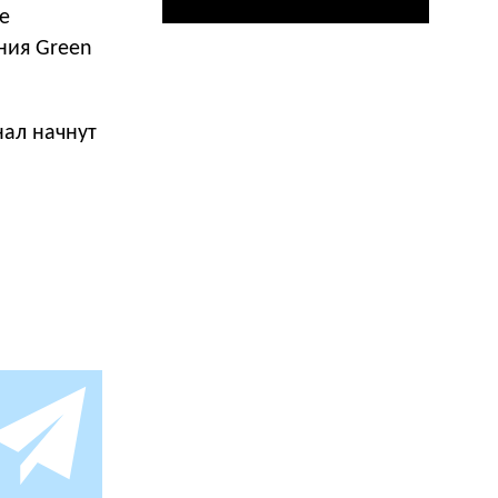
е
ния Green
нал начнут