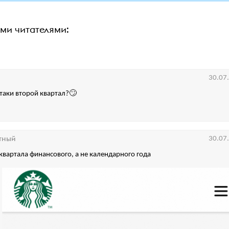
ими читателями:
30.07
-таки второй квартал?🙄
тный
30.07
 квартала финансового, а не календарного года