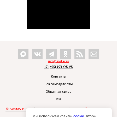
info@sostav.ru
+7 (495) 274-05-25
Контакты
Рекламодателям
Обратная связь
Rss
© Sostav.ru
1998-2026 Независимый проект
брендингового
агентства Depot
Мы используем файлы
cookie
, чтобы