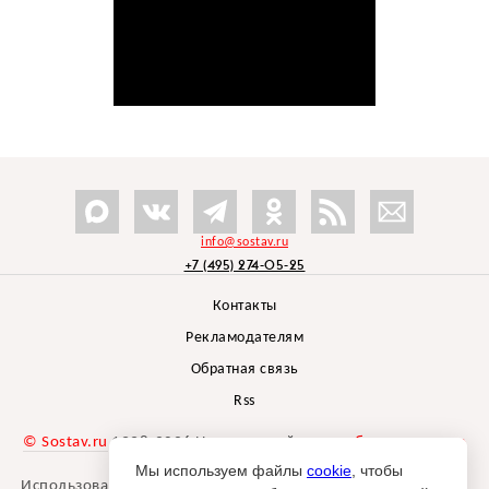
info@sostav.ru
+7 (495) 274-05-25
Контакты
Рекламодателям
Обратная связь
Rss
© Sostav.ru
1998-2026 Независимый проект
брендингового
агентства Depot
Мы используем файлы
cookie
, чтобы
Использование материалов Sostav.ru допустимо только при