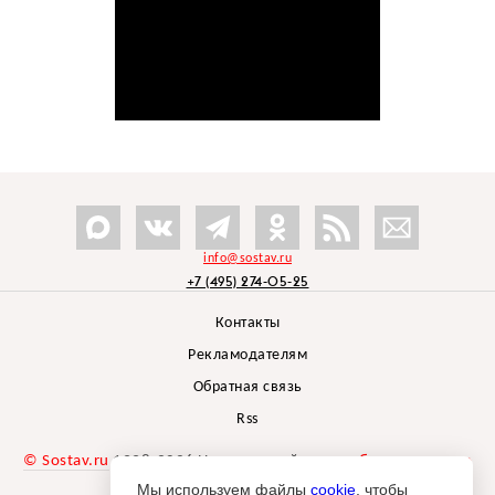
info@sostav.ru
+7 (495) 274-05-25
Контакты
Рекламодателям
Обратная связь
Rss
© Sostav.ru
1998-2026 Независимый проект
брендингового
агентства Depot
Мы используем файлы
cookie
, чтобы