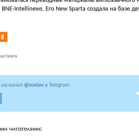
бликоваться переводные материалы англоязычного 
 BNE-Intellinews. Его New Sparta создала на базе д
ая Газета
 на канал
@sostav
в Telegram
ими читателями: