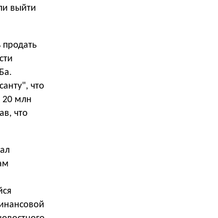
ли выйти
 продать
сти
Ба.
анту", что
 20 млн
ав, что
тал
ам
й
ся
Финансовой