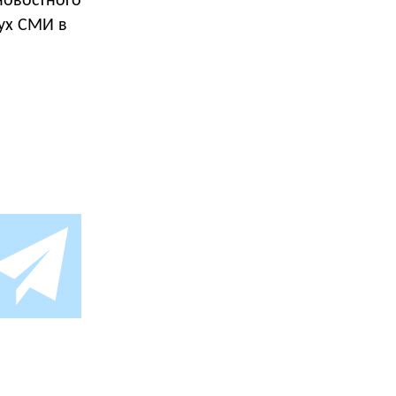
новостного
вух СМИ в