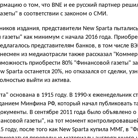
рмацию о том, что BNE и ее русский партнер реши
азеты" в соответствии с законом о СМИ.
ников издания, представители New Sparta пытались
газеты" как минимум с начала 2016 года. Приобре
длагалось представителям банков, в том числе ВЭ
несмен из медиаотрасли также рассказал "Коммерс
зможность приобрести 80% "Финансовой газеты" за
w Sparta останется 20%, но отказался от сделки, узн
олностью выйти из актива.
та" основана в 1915 году. В 1990-х еженедельник с
анием Минфина РФ, который начал публиковать т
окументы. В сентябре 2011 года было объявлено о
нансовой газеты", на тот момент контролировавше
 году, после того как New Sparta купила ММГ, в "