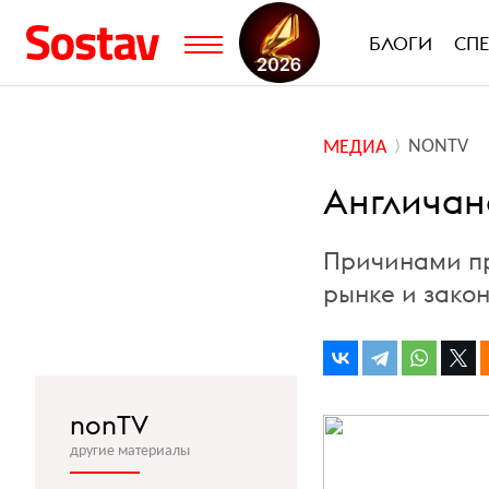
БЛОГИ
СП
NONTV
МЕДИА
Англичан
Причинами пр
рынке и зако
nonTV
другие материалы