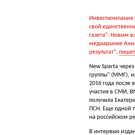
Инвесткомпания 
свой единственн
газета". Новым 
медиарынке Анна
результат",
пише
New Sparta чере
группы" (ММГ), и
2016 года после 
участия в СМИ, B
получила Екатер
ПСН. Еще одной 
на российском р
В интервью изда