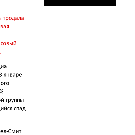
a продала
овая
нсовый
.
диа
В январе
ного
0%
ой группы
ийся спад
бел-Смит