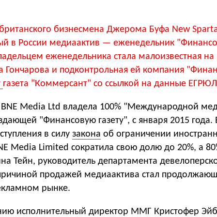
британского бизнесмена Джерома Буфа New Spart
ый в России медиаактив — еженедельник "Финанс
владельцем еженедельника стала малоизвестная на
 Гончарова и подконтрольная ей компания "Фина
т
газета "Коммерсант" со ссылкой на данные ЕГРЮЛ
з BNE Media Ltd владела 100% "Международной ме
здающей "Финансовую газету", с января 2015 года. 
вступления в силу
закона
об ограничении иностран
NE Media Limited сократила свою долю до 20%, а 8
ина Тейн, руководитель департамента девелоперск
причиной продажей медиаактива стал продолжающ
екламном рынке.
нию исполнительный директор ММГ Кристофер Эй