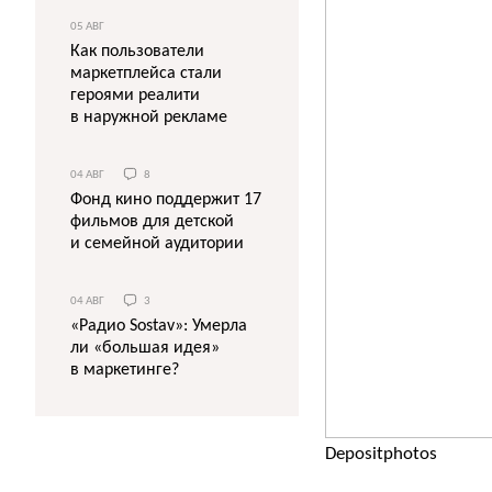
05 АВГ
Как пользователи
маркетплейса стали
героями реалити
в наружной рекламе
04 АВГ
8
Фонд кино поддержит 17
фильмов для детской
и семейной аудитории
04 АВГ
3
«Радио Sostav»: Умерла
ли «большая идея»
в маркетинге?
Depositphotos