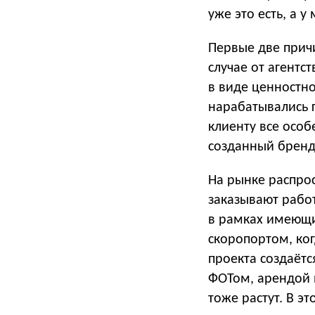
уже это есть, а у
Первые две прич
случае от агентс
в виде ценностн
нарабатывались г
клиенту все особ
созданный бренд
На рынке распро
заказывают работ
в рамках имеющих
скоропортом, ког
проекта создаётс
ФОТом, арендой 
тоже растут. В 