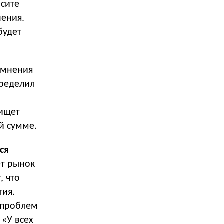
осите
нения.
будет
омнения
пределил
 ищет
й сумме.
ся
ёт рынок
, что
тия.
 проблем
 «У всех