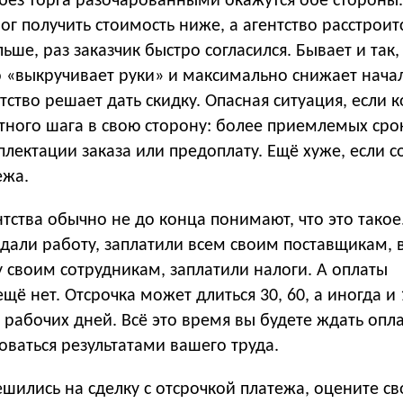
 без торга разочарованными окажутся обе стороны
ог получить стоимость ниже, а агентство расстроитс
ьше, раз заказчик быстро согласился. Бывает и так,
о «выкручивает руки» и максимально снижает нача
нтство решает дать скидку. Опасная ситуация, если 
тного шага в свою сторону: более приемлемых сро
ектации заказа или предоплату. Ещё хуже, если с
ежа.
ства обычно не до конца понимают, что это такое
сдали работу, заплатили всем своим поставщикам,
 своим сотрудникам, заплатили налоги. А оплаты
ещё нет. Отсрочка может длиться 30, 60, а иногда и
рабочих дней. Всё это время вы будете ждать опла
оваться результатами вашего труда.
ешились на сделку с отсрочкой платежа, оцените св