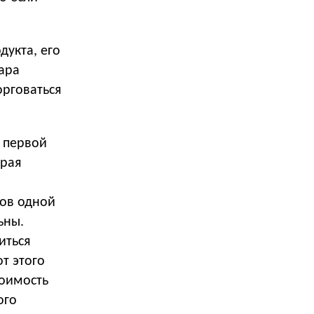
дукта, его
ара
орговаться
с первой
орая
ков одной
ьны.
иться
т этого
тоимость
ого