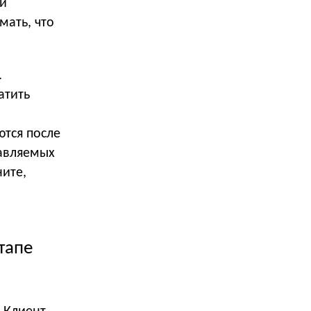
ки
мать, что
.
атить
ются после
тавляемых
ните,
тапе