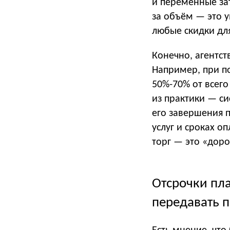
и переменные за
за объём — это 
любые скидки для
Конечно, агентс
Например, при п
50%-70% от всег
из практики — си
его завершения 
услуг и сроках о
торг — это «дор
Отсрочки пла
передавать 