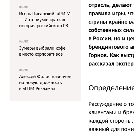
отрасль, делают
06 АВГ
правила игры, чт
Игорь Писарский, «Р.И.М.
— Интериум»: краткая
страны крайне в
история российского PR
собственных сил
в России, но и ц
06 АВГ
брендингового а
Зумеры выбрали кофе
вместо корпоративов
Горнов. Как выст
рассказал экспер
06 АВГ
Алексей Филия назначен
на новую должность
Определение
в «ГПМ Реклама»
Рассуждение о т
клиентами и бре
каждой стороны,
важный для пони