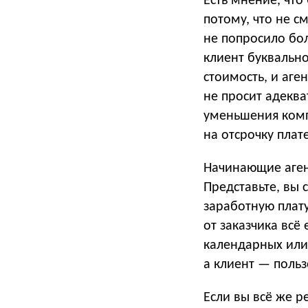
Есть мнение, что
потому, что не см
не попросило бол
клиент буквальн
стоимость, и аге
не просит адеква
уменьшения компл
на отсрочку плат
Начинающие агент
Представьте, вы 
заработную плату
от заказчика всё 
календарных или 
а клиент — польз
Если вы всё же р