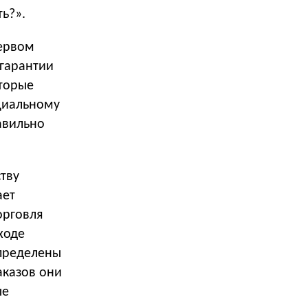
ть?».
первом
 гарантии
оторые
нциальному
равильно
тву
ает
орговля
ходе
определены
аказов они
ые