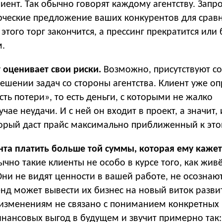
иент. Так обычно говорят каждому агентству. Запр
рческие предложение ваших конкурентов для срав
этого торг закончится, а прессинг прекратится или 
м.
 оценивает свои риски.
Возможно, присутствуют с
ешении задач со стороны агентства. Клиент уже о
сть потери», то есть деньги, с которыми не жалко
чае неудачи. И с ней он входит в проект, а значит,
торый даст прайс максимально приближенный к это
та платить больше той суммы, которая ему кажет
чно такие клиенты не особо в курсе того, как жив
Они не видят ценности в вашей работе, не осознают
нд может вывести их бизнес на новый виток разви
 изменениям не связано с пониманием конкретных
нансовых выгод в будущем и звучит примерно так: