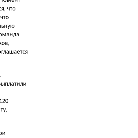
. Клиент
я, что
 что
льную
команда
ков,
оглашается
.
 выплатили
 120
ту,
ои