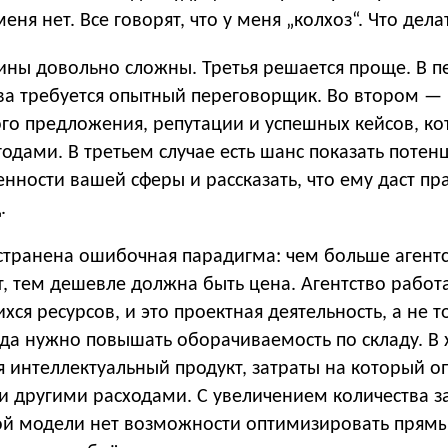
 меня нет. Все говорят, что у меня „колхоз“. Что дела
ины довольно сложны. Третья решается проще. В 
тва требуется опытный переговорщик. Во втором —
ого предложения, репутации и успешных кейсов, к
одами. В третьем случае есть шанс показать поте
енности вашей сферы и рассказать, что ему даст п
.
странена ошибочная парадигма: чем больше агентс
, тем дешевле должна быть цена. Агентство работ
ся ресурсов, и это проектная деятельность, а не т
да нужно повышать оборачиваемость по складу. В 
я интеллектуальный продукт, затраты на который 
и другими расходами. С увеличением количества з
этой модели нет возможности оптимизировать прям