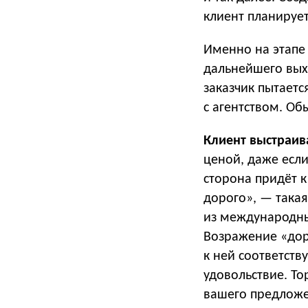
клиент планирует
Именно на этапе 
дальнейшего выхо
заказчик пытаетс
с агентством. Об
Клиент выстраив
ценой, даже если
сторона придёт к
дорого», — такая
из международных
Возражение «доро
к ней соответств
удовольствие. То
вашего предложен