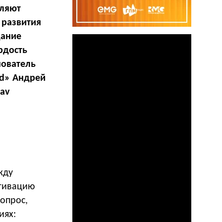
еляют
 развития
дание
рдость
нователь
nd» Андрей
tav
жду
отивацию
опрос,
иях: