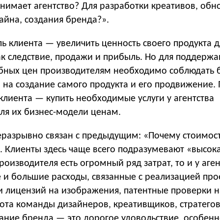
нимает агентство? Для разработки креативов, обн
айна, создания бренда?».
ь клиента — увеличить ценность своего продукта д
ак следствие, продажи и прибыль. Но для поддержа
бных цен производителям необходимо соблюдать 
 на создание самого продукта и его продвижение.
клиента — купить необходимые услуги у агентства
ля их бизнес-модели ценам.
еразрывно связан с предыдущим: «Почему стоимос
». Клиенты здесь чаще всего подразумевают «высока
производителя есть огромный ряд затрат, то и у аге
 и большие расходы, связанные с реализацией про
и лицензий на изображения, патентные проверки 
ота команды дизайнеров, креативщиков, стратегов
дание бренда — это дорогое удовольствие, особенн