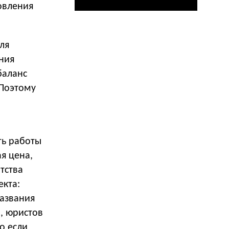
овления
ля
ния
баланс
 Поэтому
ть работы
я цена,
нтства
екта:
названия
, юристов
о если