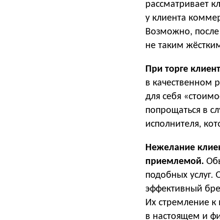
рассматривает кл
у клиента комме
Возможно, после 
не таким жёстки
При торге клиент
в качественном р
для себя «стоимо
попрощаться в слу
исполнителя, ко
Нежелание клиен
приемлемой.
Обы
подобных услуг. 
эффективный бре
Их стремление к
в настоящем и фи