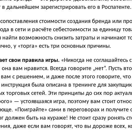
 в дальнейшем зарегистрировать его в Роспатенте.
сопоставления стоимости создания бренда или про
да в сети и расчёте себестоимости за единицу тов
я найти возможность снизить затраты и начинают т
ычно, у «торга» есть три основных причины.
ает свои правила игры.
«Никогда не соглашайтесь 
 она вам нравится. Всегда говорите „нет“. Пусть вт
 вам с решением, и даже после этого говорите, что
 инструкция была описана в тренинге для закупщи
 торговых сетей. Эти принципы до сих пор актуал
го» — устоявшаяся игра, поэтому вам стоит относ
ующе. «Поиграйте» сами в переговорах и получите о
рг должен быть на кураже! Не стоит сразу ронять с
ия, даже если вам говорят, что вы дороже всех, к