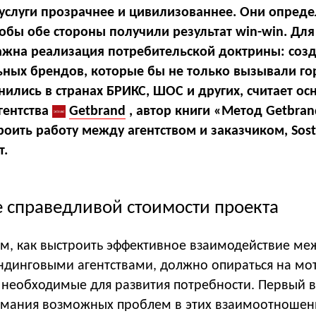
 услуги прозрачнее и цивилизованнее. Они опред
обы обе стороны получили результат win-win. Для
ажна реализация потребительской доктрины: соз
ьных брендов, которые бы не только вызывали го
енились в странах БРИКС, ШОС и других, считает ос
гентства
Getbrand
, автор книги «Метод Getbra
роить работу между агентством и заказчиком, Sos
т.
 справедливой стоимости проекта
ом, как выстроить эффективное взаимодействие ме
ндинговыми агентствами, должно опираться на м
 необходимые для развития потребности. Первый в
мания возможных проблем в этих взаимоотношен