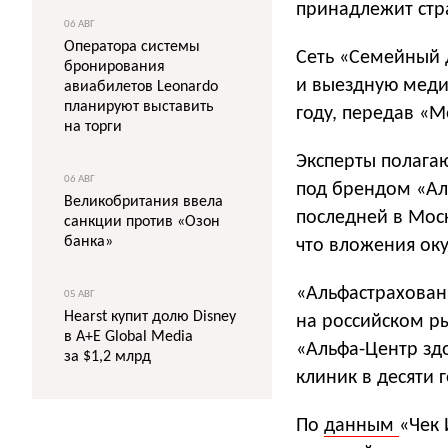
принадлежит стр
06 АВГ
Оператора системы
Сеть «Семейный д
бронирования
и выездную медиц
авиабилетов Leonardo
планируют выставить
году, передав «М
на торги
Эксперты полагаю
06 АВГ
под брендом «Ал
Великобритания ввела
последней в Моск
санкции против «Озон
банка»
что вложения оку
«Альфастрахован
05 АВГ
Hearst купит долю Disney
на российском р
в A+E Global Media
«Альфа-Центр здо
за $1,2 млрд
клиник в десяти 
По
данным
«Чек 