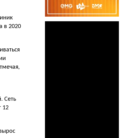
линик
а в 2020
иваться
ии
тмечая,
. Сеть
т 12
 вырос