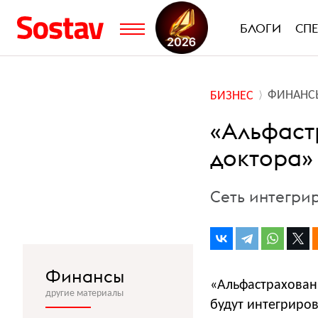
БЛОГИ
СП
ФИНАНС
БИЗНЕС
«Альфаст
доктора»
Сеть интегри
Финансы
«Альфастрахован
другие материалы
будут интегриров