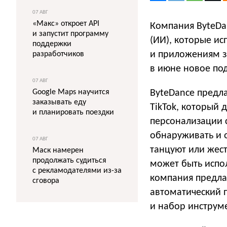
07 АВГ
«Макс» откроет API
Компания ByteDan
и запустит программу
(ИИ), которые ис
поддержки
и приложениям за
разработчиков
в июне новое по
07 АВГ
Google Maps научится
ByteDance предл
заказывать еду
TikTok, который 
и планировать поездки
персонализации 
обнаруживать и о
07 АВГ
танцуют или жест
Маск намерен
продолжать судиться
может быть испол
с рекламодателями из-за
компания предла
сговора
автоматический 
и набор инструм