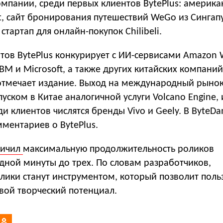
омпании, среди первых клиентов BytePlus: америка
, сайт бронирования путешествий WeGo из Сингап
стартап для онлайн-покупок Chilibeli.
тов BytePlus конкурирует с ИИ-сервисами Amazon
 IBM и Microsoft, а также других китайских компаний
, отмечает издание. Выход на международный рыно
пуском в Китае аналогичной услуги Volcano Engine,
ди клиентов числятся бренды Vivo и Geely. В ByteDa
мментариев о BytePlus.
личил
максимальную продолжительность роликов
дной минуты до трех. По словам разработчиков,
лики станут инструментом, который позволит поль
вой творческий потенциал.