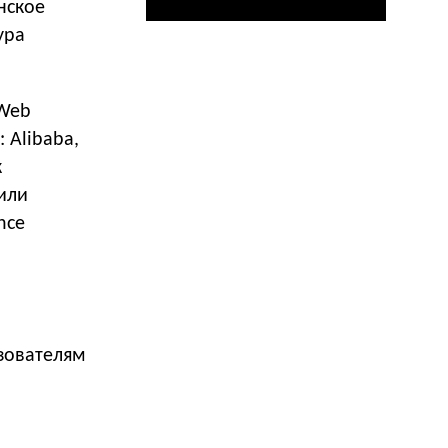
нское
ура
 Web
: Alibaba,
к
 или
nce
зователям