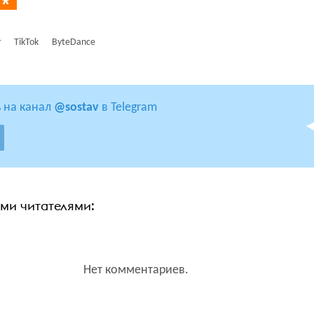
т
TikTok
ByteDance
 на канал
@sostav
в Telegram
ими читателями:
Нет комментариев.