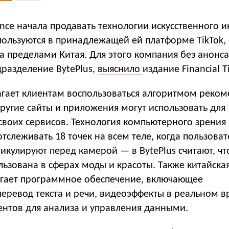
ce начала продавать технологии искусственного и
пользуются в принадлежащей ей платформе TikTok,
 пределами Китая. Для этого компания без анонса
дразделение BytePlus,
выяснило
издание Financial T
агает клиентам воспользоваться алгоритмом реко
другие сайты и приложения могут использовать для
своих сервисов. Технология компьютерного зрения
тслеживать 18 точек на всем теле, когда пользова
икулируют перед камерой — в BytePlus считают, чт
ьзована в сферах моды и красоты. Также китайска
гает программное обеспечение, включающее
перевод текста и речи, видеоэффекты в реальном 
ентов для анализа и управления данными.