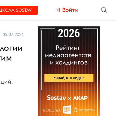
Войти
ШКОЛА
SOSTAV
05.07.2021
ологии
гим
аций,