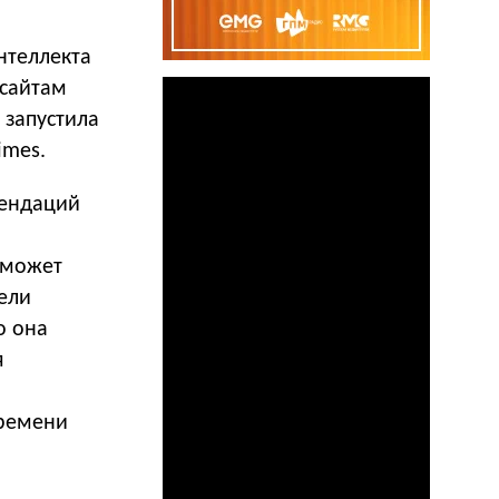
нтеллекта
 сайтам
 запустила
imes.
мендаций
 может
тели
о она
я
времени