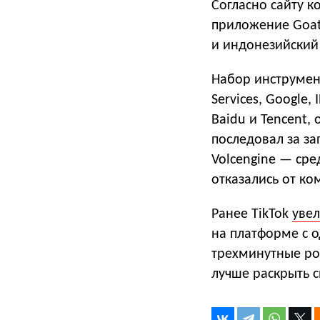
Согласно сайту к
приложение Goat
и индонезийский 
Набор инструмен
Services, Google,
Baidu и Tencent
последовал за за
Volcengine — сре
отказались от ко
Ранее TikTok
уве
на платформе с о
трехминутные ро
лучше раскрыть с