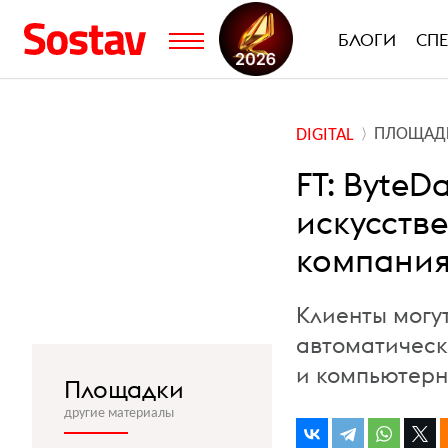
БЛОГИ
СП
ПЛОЩАД
DIGITAL
FT: ByteD
искусстве
компани
Клиенты могу
автоматичес
и компьютер
Площадки
другие материалы