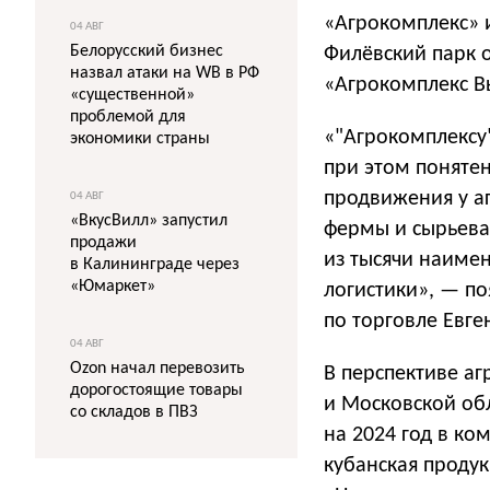
«Агрокомплекс» 
04 АВГ
Белорусский бизнес
Филёвский парк 
назвал атаки на WB в РФ
«Агрокомплекс В
«существенной»
проблемой для
«"Агрокомплексу
экономики страны
при этом понятен
продвижения у а
04 АВГ
«ВкусВилл» запустил
фермы и сырьева
продажи
из тысячи наиме
в Калининграде через
«Юмаркет»
логистики», — п
по торговле Евге
04 АВГ
Ozon начал перевозить
В перспективе а
дорогостоящие товары
и Московской обл
со складов в ПВЗ
на 2024 год в ко
кубанская проду