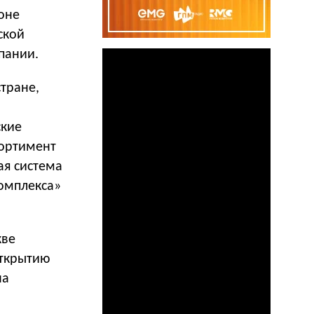
оне
ской
пании.
тране,
ские
ортимент
ая система
комплекса»
кве
открытию
на