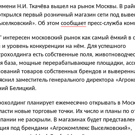
имени Н.И. Ткачёва вышел на рынок Москвы. В рай
открылся первый розничный магазин сети под выве
ыселковский». Об этом
сообщает
пресс-служба ком
" интересен московский рынок как самый ёмкий в с
 и уровень конкуренции на нём. Для успешного
грохолдинга есть собственные поля, животноводче
я база, мощные перерабатывающие площадки, асс
нований товаров собственных брендов и выверенн
ояснил заместитель генерального директора «Агро
ний Белицкий.
грохолдинг планирует ежемесячно открывать в Мос
асти новые торговые точки. Их число и планы по 
мпании не раскрыли. В магазинах будет представле
кция под брендами «Агрокомплекс Выселковский»,