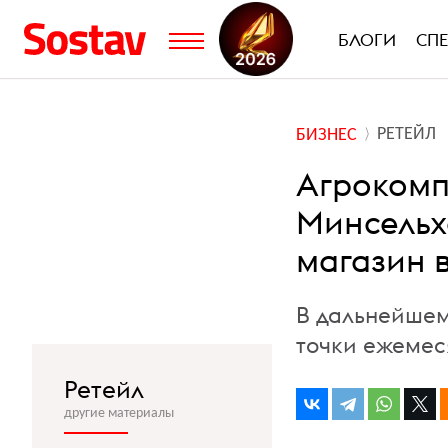
БЛОГИ
СП
РЕТЕЙЛ
БИЗНЕС
Агрокомп
Минсельх
магазин 
В дальнейшем
точки ежемес
Ретейл
другие материалы