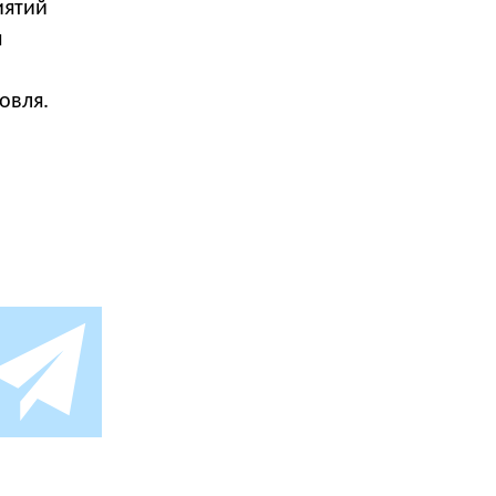
иятий
я
овля.