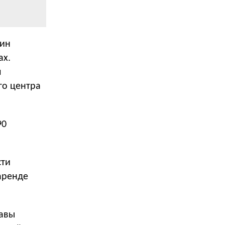
зин
ах.
м
го центра
90
сти
аренде
лавы