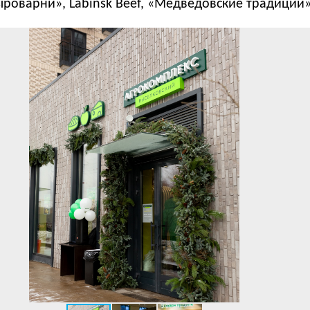
роварни», Labinsk Beef, «Медвёдовские традиции»