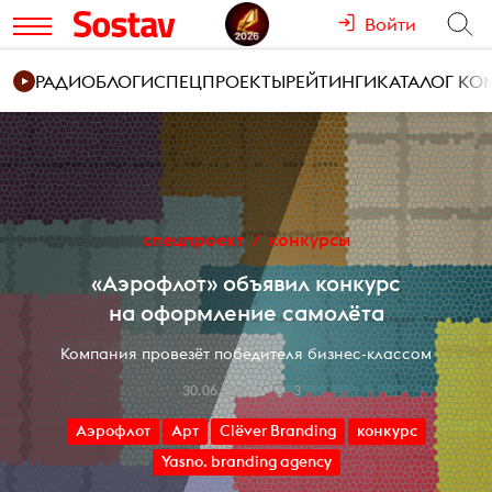
Войти
РАДИО
БЛОГИ
СПЕЦПРОЕКТЫ
РЕЙТИНГИ
КАТАЛОГ К
спецпроект
конкурсы
«Аэрофлот» объявил конкурс
на оформление самолёта
Компания провезёт победителя бизнес-классом
30.06.2017
3
Аэрофлот
Арт
Clёver Branding
конкурс
Yasno. branding agency