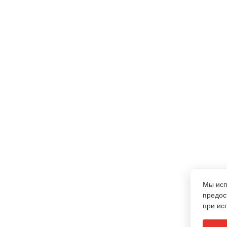
Мы ис
предос
при ис