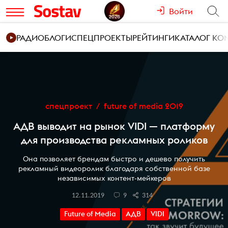
Войти
РАДИО
БЛОГИ
СПЕЦПРОЕКТЫ
РЕЙТИНГИ
КАТАЛОГ К
спецпроект
future of media 2019
АДВ выводит на рынок VIDI — платформу
для производства рекламных роликов
Она позволяет брендам быстро и дешево получить
рекламный видеоролик благодаря собственной базе
независимых контент-мейкеров
12.11.2019
9
314
Future of Media
АДВ
VIDI