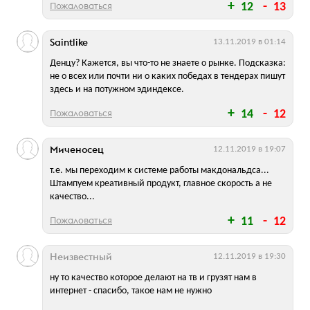
Пожаловаться
12
13
Saintlike
13.11.2019 в 01:14
Денцу? Кажется, вы что-то не знаете о рынке. Подсказка:
не о всех или почти ни о каких победах в тендерах пишут
здесь и на потужном эдиндексе.
Пожаловаться
14
12
Миченосец
12.11.2019 в 19:07
т.е. мы переходим к системе работы макдональдса...
Штампуем креативный продукт, главное скорость а не
качество...
Пожаловаться
11
12
Неизвестный
12.11.2019 в 19:30
ну то качество которое делают на тв и грузят нам в
интернет - спасибо, такое нам не нужно