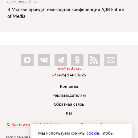
08.11.2019
79
В Москве пройдет ежегодная конференция АДВ Future
of Media
info@sostav.ru
+7 (495) 274-05-25
Контакты
Рекламодателям
Обратная связь
Rss
© Sostav.ru
1998-2026 Независимый проект
брендингового
агентства Depot
Мы используем файлы
cookie
, чтобы
Использование материалов Sostav.ru допустимо только при