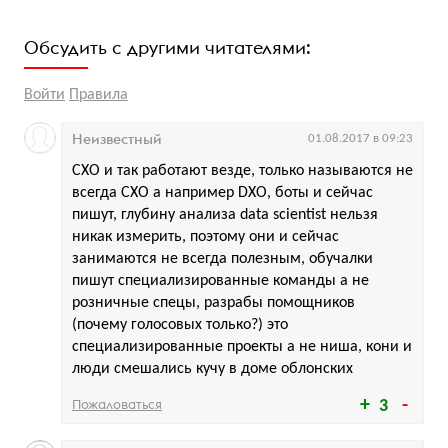
Обсудить с другими читателями:
Войти
Правила
Неизвестный
01.08.2017 в 09:23
CXO и так работают везде, только называются не
всегда CXO а например DXO, боты и сейчас
пишут, глубину анализа data scientist нельзя
никак измерить, поэтому они и сейчас
занимаются не всегда полезным, обучалки
пишут специализированные команды а не
розничные спецы, разрабы помощников
(почему голосовых только?) это
специализированные проекты а не ниша, кони и
люди смешались кучу в доме облонских
Пожаловаться
3