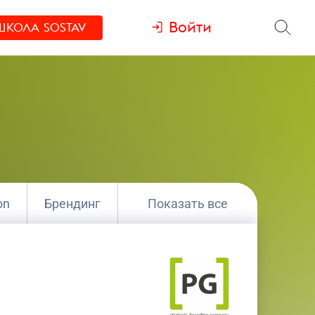
Войти
ШКОЛА
SOSTAV
on
Брендинг
Показать все
г
Медиа
Полный цикл