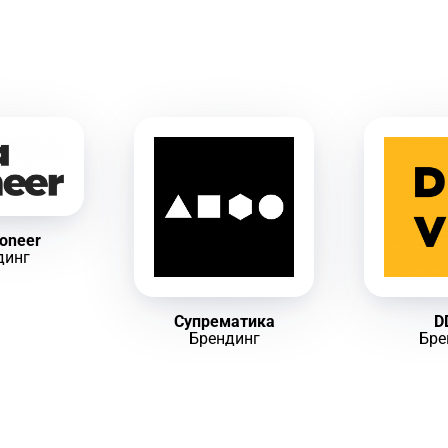
ioneer
динг
Супрематика
D
Брендинг
Бре