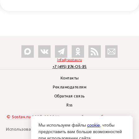
info@sostav.ru
+7 (495) 274-05-25
Контакты
Рекламодателям
Обратная связь
Rss
© Sostav.ru
1998-2026 Независимый проект
брендингового
агентства Depot
Мы используем файлы
cookie
, чтобы
Использование материалов Sostav.ru допустимо только при
предоставить вам больше возможностей
указании источника.
при использовании сайта.