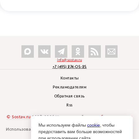
info@sostav.ru
+7 (495) 274-05-25
Контакты
Рекламодателям
Обратная связь
Rss
© Sostav.ru
1998-2026 Независимый проект
брендингового
агентства Depot
Мы используем файлы
cookie
, чтобы
Использование материалов Sostav.ru допустимо только при
предоставить вам больше возможностей
указании источника.
при использовании сайта.