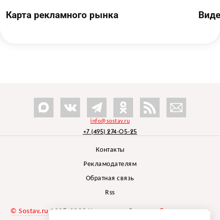
Карта рекламного рынка
Вид
info@sostav.ru
+7 (495) 274-05-25
Контакты
Рекламодателям
Обратная связь
Rss
© Sostav.ru
1998-2026 Независимый проект
брендингового